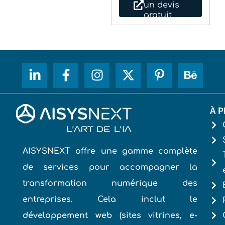
À P
AISYSNEXT offre une gamme complète
de services pour accompagner la
transformation numérique des
entreprises. Cela inclut le
développement web
(sites vitrines, e-
commerce, et e-learning) optimisés pour