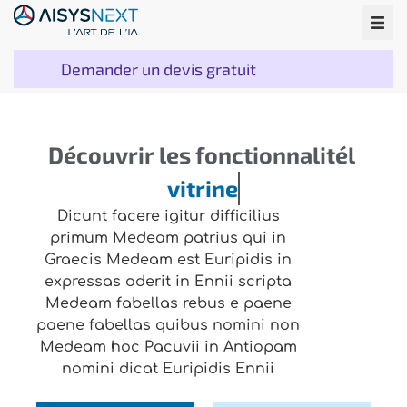
Demander un devis gratuit
Découvrir
les
fonctionnalitél
v
i
t
r
i
n
e
Dicunt facere igitur difficilius
primum Medeam patrius qui in
Graecis Medeam est Euripidis in
expressas oderit in Ennii scripta
Medeam fabellas rebus e paene
paene fabellas quibus nomini non
Medeam hoc Pacuvii in Antiopam
nomini dicat Euripidis Ennii
DÉVELOPPEMENT
Comptabilité