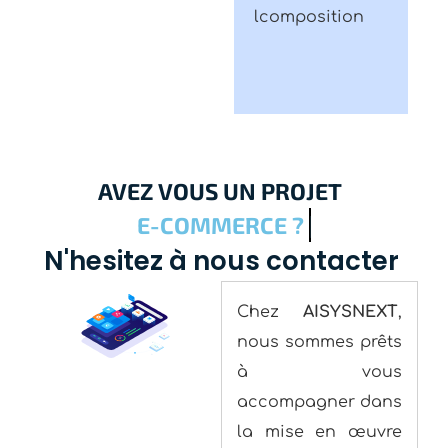
AVEZ
VOUS
UN
PROJET
E
-
C
O
M
M
E
R
C
E
?
N'hesitez
à
nous
contacter
Chez
AISYSNEXT
,
nous sommes prêts
à vous
accompagner dans
la mise en œuvre
de vos stratégies