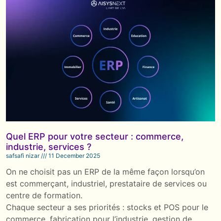
Quel ERP pour votre secteur : commerce,
industrie, services ?
safsafi nizar
11 December 2025
On ne choisit pas un ERP de la même façon lorsqu’on
est commerçant, industriel, prestataire de services ou
centre de formation.
Chaque secteur a ses priorités : stocks et POS pour le
commerce, fabrication pour l’industrie, gestion de