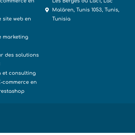
-commerce en
Les Berges du Lac1, Lac
Malären, Tunis 1053, Tunis,
 site web en
Tunisia
e marketing
ur des solutions
M
 et consulting
 E-commerce en
restashop