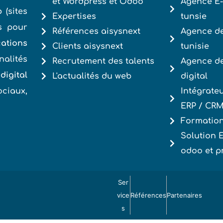
et Wordpress et Odoo
Agence E
b
(sites
Expertises
tunsie
és pour
Références aisysnext
Agence de
ations
Clients aisysnext
tunisie
nalités
Recrutement des talents
Agence d
digital
L'actualités du web
digital
ociaux,
Intégrate
ERP / CR
Formation
Solution
odoo et p
Ser
vice
Références
Partenaires
s