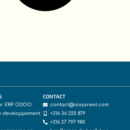
S
CONTACT
eur ERP ODOO
contact@aisysnext.com
e developpement
+216 36 225 879
+216 27 797 980