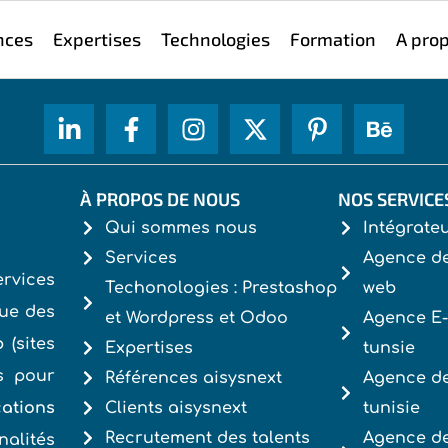
nces
Expertises
Technologies
Formation
A pro
À PROPOS DE NOUS
NOS SERVICE
Qui sommes nous
Intégrat
Services
Agence d
rvices
Techonologies : Prestashop
web
ue des
et Wordpress et Odoo
Agence E
b
(sites
Expertises
tunsie
és pour
Références aisysnext
Agence de
ations
Clients aisysnext
tunisie
Recrutement des talents
Agence d
nalités