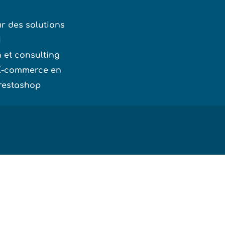
ur des solutions
M
 et consulting
 E-commerce en
restashop