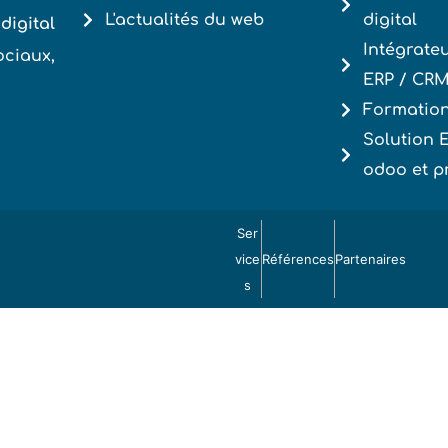
L'actualités du web
digital
digital
Intégrate
ociaux,
ERP / CR
Formation
Solution
odoo et p
Ser
vice
Références
Partenaires
s