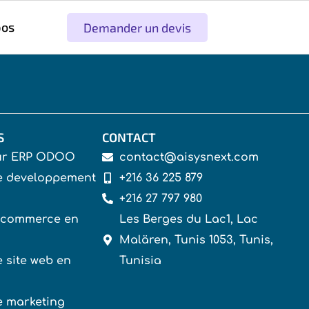
pos
Demander un devis
S
CONTACT
eur ERP ODOO
contact@aisysnext.com
e developpement
+216 36 225 879
+216 27 797 980
-commerce en
Les Berges du Lac1, Lac
Malären, Tunis 1053, Tunis,
 site web en
Tunisia
e marketing