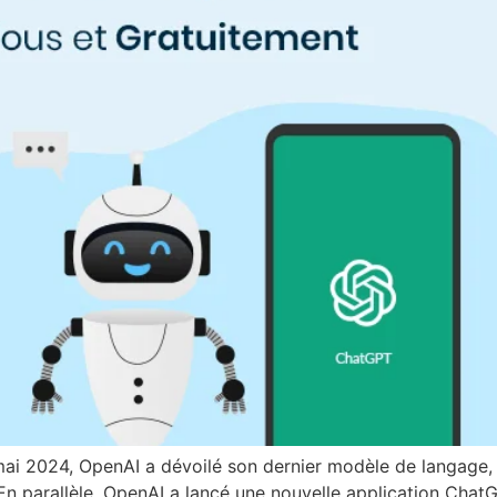
mai 2024, OpenAI a dévoilé son dernier modèle de langage,
s. En parallèle, OpenAI a lancé une nouvelle application Ch