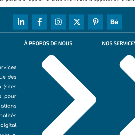
À PROPOS DE NOUS
NOS SERVICE
rvices
ue des
b
(sites
és pour
ations
nalités
digital
ociaux,